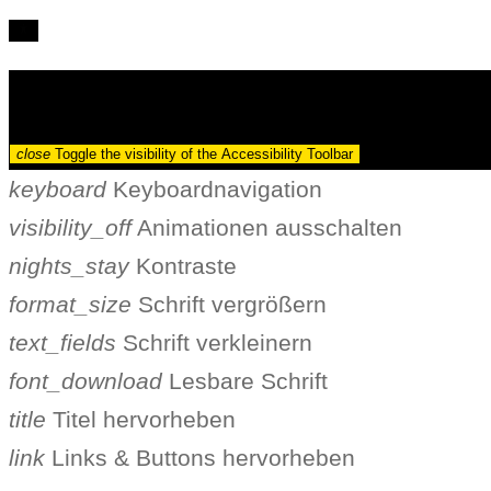
Barrierefreiheit
close
Toggle the visibility of the Accessibility Toolbar
keyboard
Keyboardnavigation
visibility_off
Animationen ausschalten
nights_stay
Kontraste
format_size
Schrift vergrößern
text_fields
Schrift verkleinern
font_download
Lesbare Schrift
title
Titel hervorheben
link
Links & Buttons hervorheben