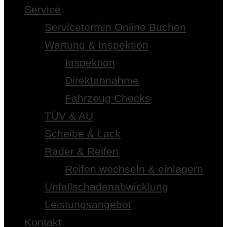
Service
Servicetermin Online Buchen
Wartung & Inspektion
Inspektion
Direktannahme
Fahrzeug Checks
TÜV & AU
Scheibe & Lack
Räder & Reifen
Reifen wechseln & einlagern
Unfallschadenabwicklung
Leistungsangebot
Kontakt