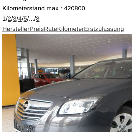
Kilometerstand max.:
420800
1
/
2
/
3
/
4
/
5
/
...
/
8
Hersteller
Preis
Rate
Kilometer
Erstzulassung