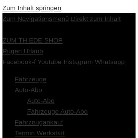
Zum Inhalt springen
Zum Navigationsmenü
Direkt zum Inhalt
ZUM THIEDE-SHOP
Rügen Urlaub
Facebook-f
Youtube
Instagram
Whatsapp
Fahrzeuge
Auto-Abo
Auto-Abo
Fahrzeuge Auto-Abo
Fahrzeugankauf
Termin Werkstatt