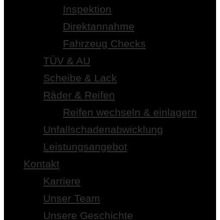
Inspektion
Direktannahme
Fahrzeug Checks
TÜV & AU
Scheibe & Lack
Räder & Reifen
Reifen wechseln & einlagern
Unfallschadenabwicklung
Leistungsangebot
Kontakt
Karriere
Unser Team
Unsere Geschichte