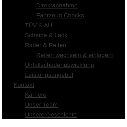
Direktannahme
Fahrzeug Checks
TÜV & AU
Scheibe & Lack
Räder & Reifen
Reifen wechseln & einlagern
Unfallschadenabwicklung
Leistungsangebot
Kontakt
Karriere
Unser Team
Unsere Geschichte