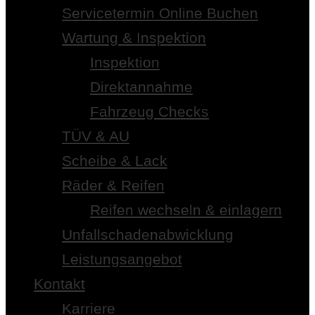
Servicetermin Online Buchen
Wartung & Inspektion
Inspektion
Direktannahme
Fahrzeug Checks
TÜV & AU
Scheibe & Lack
Räder & Reifen
Reifen wechseln & einlagern
Unfallschadenabwicklung
Leistungsangebot
Kontakt
Karriere