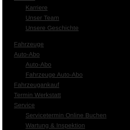
Karriere
Unser Team
Unsere Geschichte
Fahrzeuge
Auto-Abo
Auto-Abo
Fahrzeuge Auto-Abo
Fahrzeugankauf
Termin Werkstatt
Service
Servicetermin Online Buchen
Wartung & Inspektion