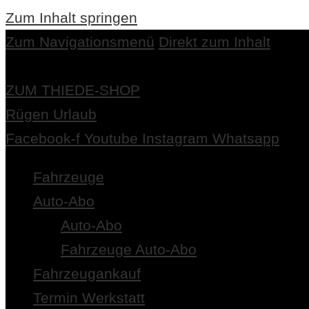
Zum Inhalt springen
Zum Navigationsmenü
Direkt zum Inhalt
ZUM THIEDE-SHOP
Rügen Urlaub
Facebook-f
Youtube
Instagram
Whatsapp
Fahrzeuge
Auto-Abo
Auto-Abo
Fahrzeuge Auto-Abo
Fahrzeugankauf
Termin Werkstatt