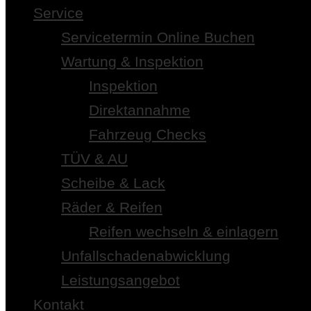
Service
Servicetermin Online Buchen
Wartung & Inspektion
Inspektion
Direktannahme
Fahrzeug Checks
TÜV & AU
Scheibe & Lack
Räder & Reifen
Reifen wechseln & einlagern
Unfallschadenabwicklung
Leistungsangebot
Kontakt