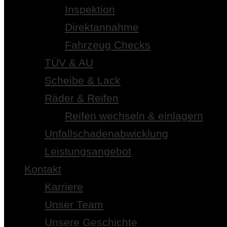
Inspektion
Direktannahme
Fahrzeug Checks
TÜV & AU
Scheibe & Lack
Räder & Reifen
Reifen wechseln & einlagern
Unfallschadenabwicklung
Leistungsangebot
Kontakt
Karriere
Unser Team
Unsere Geschichte