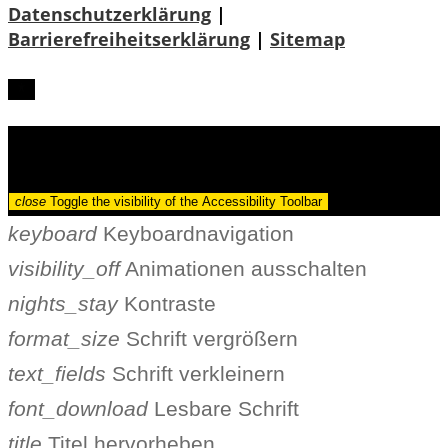
Datenschutzerklärung
|
Barrierefreiheitserklärung
|
Sitemap
Barrierefreiheit
close
Toggle the visibility of the Accessibility Toolbar
keyboard
Keyboardnavigation
visibility_off
Animationen ausschalten
nights_stay
Kontraste
format_size
Schrift vergrößern
text_fields
Schrift verkleinern
font_download
Lesbare Schrift
title
Titel hervorheben