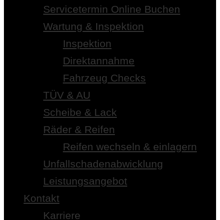
Servicetermin Online Buchen
Wartung & Inspektion
Inspektion
Direktannahme
Fahrzeug Checks
TÜV & AU
Scheibe & Lack
Räder & Reifen
Reifen wechseln & einlagern
Unfallschadenabwicklung
Leistungsangebot
Kontakt
Karriere