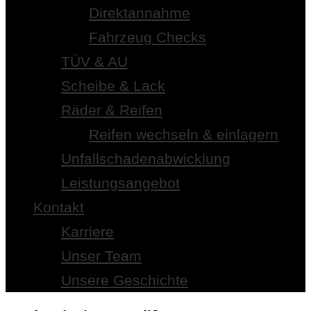
Direktannahme
Fahrzeug Checks
TÜV & AU
Scheibe & Lack
Räder & Reifen
Reifen wechseln & einlagern
Unfallschadenabwicklung
Leistungsangebot
Kontakt
Karriere
Unser Team
Unsere Geschichte