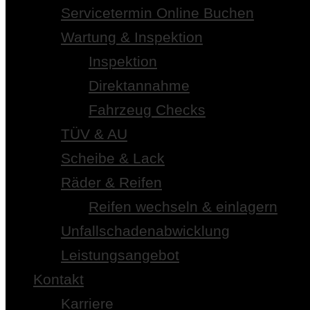
Servicetermin Online Buchen
Wartung & Inspektion
Inspektion
Direktannahme
Fahrzeug Checks
TÜV & AU
Scheibe & Lack
Räder & Reifen
Reifen wechseln & einlagern
Unfallschadenabwicklung
Leistungsangebot
Kontakt
Karriere