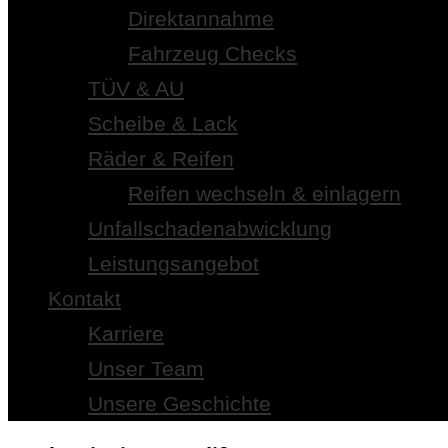
Direktannahme
Fahrzeug Checks
TÜV & AU
Scheibe & Lack
Räder & Reifen
Reifen wechseln & einlagern
Unfallschadenabwicklung
Leistungsangebot
Kontakt
Karriere
Unser Team
Unsere Geschichte