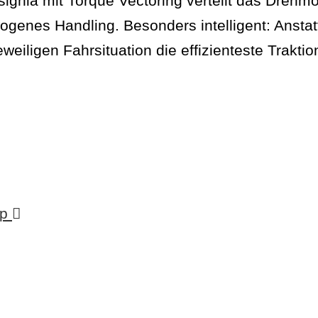
signia mit Torque Vectoring verteilt das Drehm
genes Handling. Besonders intelligent: Anstat
weiligen Fahrsituation die effizienteste Traktion
p