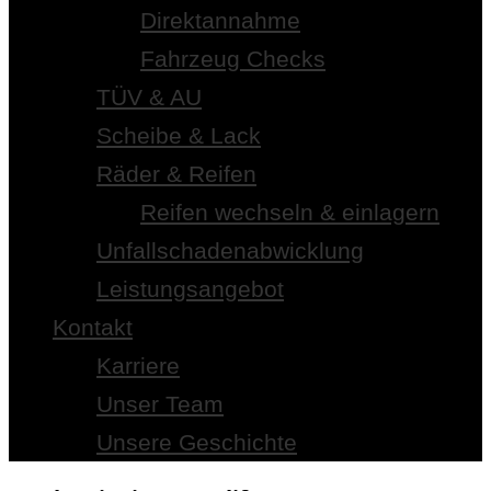
Direktannahme
Fahrzeug Checks
TÜV & AU
Scheibe & Lack
Räder & Reifen
Reifen wechseln & einlagern
Unfallschadenabwicklung
Leistungsangebot
Kontakt
Karriere
Unser Team
Unsere Geschichte