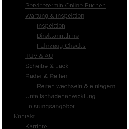
Servicetermin Online Buchen
Wartung & Inspektion
Inspektion
Direktannahme
Fahrzeug Checks
TÜV & AU
Scheibe & Lack
Räder & Reifen
Reifen wechseln & einlagern
Unfallschadenabwicklung
Leistungsangebot
Kontakt
Karriere