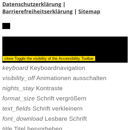
Datenschutzerklärung
|
Barrierefreiheitserklärung
|
Sitemap
Barrierefreiheit
close
Toggle the visibility of the Accessibility Toolbar
keyboard
Keyboardnavigation
visibility_off
Animationen ausschalten
nights_stay
Kontraste
format_size
Schrift vergrößern
text_fields
Schrift verkleinern
font_download
Lesbare Schrift
title
Titel hervorheben