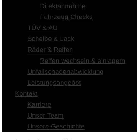
Direktannahme
Fahrzeug Checks
TÜV & AU
Scheibe & Lack
Räder & Reifen
Reifen wechseln & einlagern
Unfallschadenabwicklung
Leistungsangebot
Kontakt
Karriere
Unser Team
Unsere Geschichte