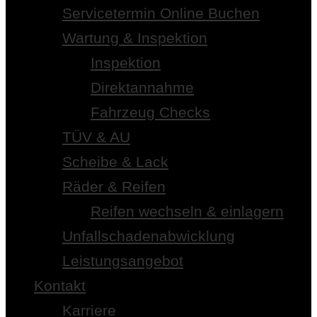
Servicetermin Online Buchen
Wartung & Inspektion
Inspektion
Direktannahme
Fahrzeug Checks
TÜV & AU
Scheibe & Lack
Räder & Reifen
Reifen wechseln & einlagern
Unfallschadenabwicklung
Leistungsangebot
Kontakt
Karriere