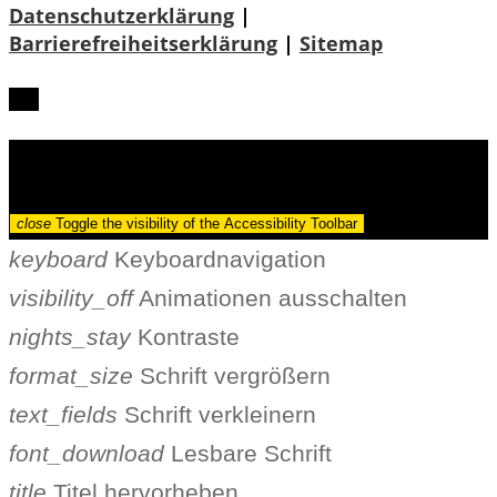
Datenschutzerklärung
|
Barrierefreiheitserklärung
|
Sitemap
Barrierefreiheit
close
Toggle the visibility of the Accessibility Toolbar
keyboard
Keyboardnavigation
visibility_off
Animationen ausschalten
nights_stay
Kontraste
format_size
Schrift vergrößern
text_fields
Schrift verkleinern
font_download
Lesbare Schrift
title
Titel hervorheben