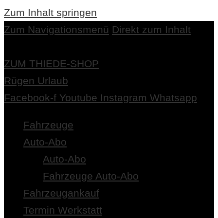
Zum Inhalt springen
Zum Navigationsmenü
Direkt zum Inhalt
ZUM THIEDE-SHOP
Rügen Urlaub
Facebook-f
Youtube
Instagram
Whatsapp
Fahrzeuge
Auto-Abo
Auto-Abo
Fahrzeuge Auto-Abo
Fahrzeugankauf
Termin Werkstatt