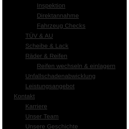
Inspektion
Direktannahme
Fahrzeug Checks
TÜV & AU
Scheibe & Lack
Räder & Reifen
Reifen wechseln & einlagern
Unfallschadenabwicklung
Leistungsangebot
Kontakt
Karriere
Unser Team
Unsere Geschichte