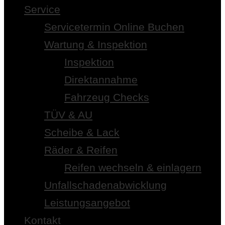
Service
Servicetermin Online Buchen
Wartung & Inspektion
Inspektion
Direktannahme
Fahrzeug Checks
TÜV & AU
Scheibe & Lack
Räder & Reifen
Reifen wechseln & einlagern
Unfallschadenabwicklung
Leistungsangebot
Kontakt