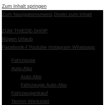
Zum Inhalt springen
Zum Navigationsmenü
Direkt zum Inhalt
ZUM THIEDE-SHOP
Rügen Urlaub
Facebook-f
Youtube
Instagram
Whatsapp
Fahrzeuge
Auto-Abo
Auto-Abo
Fahrzeuge Auto-Abo
Fahrzeugankauf
Termin Werkstatt