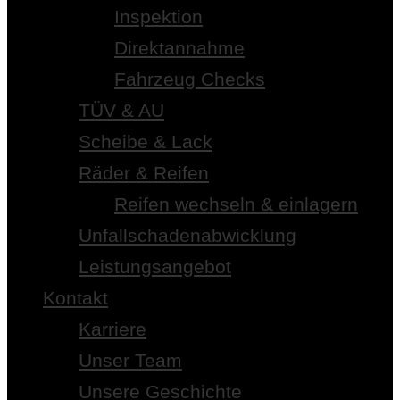
Inspektion
Direktannahme
Fahrzeug Checks
TÜV & AU
Scheibe & Lack
Räder & Reifen
Reifen wechseln & einlagern
Unfallschadenabwicklung
Leistungsangebot
Kontakt
Karriere
Unser Team
Unsere Geschichte