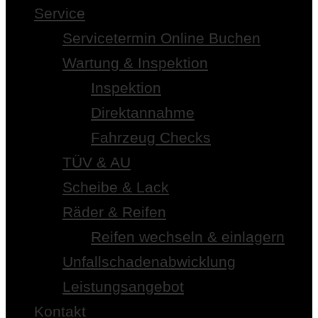
Service
Servicetermin Online Buchen
Wartung & Inspektion
Inspektion
Direktannahme
Fahrzeug Checks
TÜV & AU
Scheibe & Lack
Räder & Reifen
Reifen wechseln & einlagern
Unfallschadenabwicklung
Leistungsangebot
Kontakt