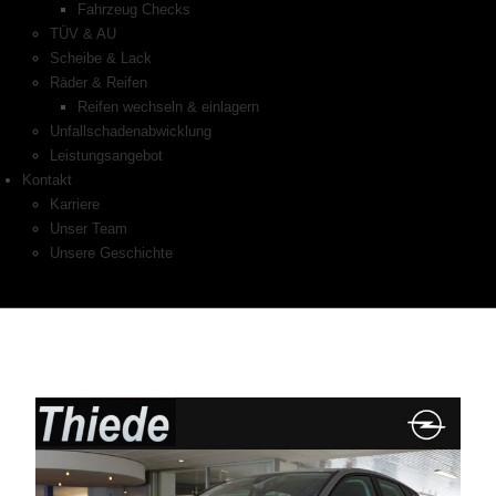
Fahrzeug Checks
TÜV & AU
Scheibe & Lack
Räder & Reifen
Reifen wechseln & einlagern
Unfallschadenabwicklung
Leistungsangebot
Kontakt
Karriere
Unser Team
Unsere Geschichte