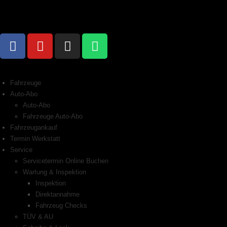
Fahrzeuge
Auto-Abo
Auto-Abo
Fahrzeuge Auto-Abo
Fahrzeugankauf
Termin Werkstatt
Service
Servicetermin Online Buchen
Wartung & Inspektion
Inspektion
Direktannahme
Fahrzeug Checks
TÜV & AU