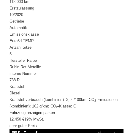
118.000 km
Erstzulassung
10/2020
Getriebe
Automatik
Emissionsklasse
Euro6d-TEMP
Anzahl Sitze
5
Hersteller Farbe
Rubin Rot Metallic
interne Nummer
738 R
Kraftstoff
Diesel
Kraftstoffverbrauch (kombiniert):
3,9 l/100km
;
CO
-Emissionen
2
(kombiniert):
102 g/km
;
CO
-Klasse:
C
2
Fahrzeug anzeigen
parken
12.450 €
19% MwSt.
sehr guter Preis