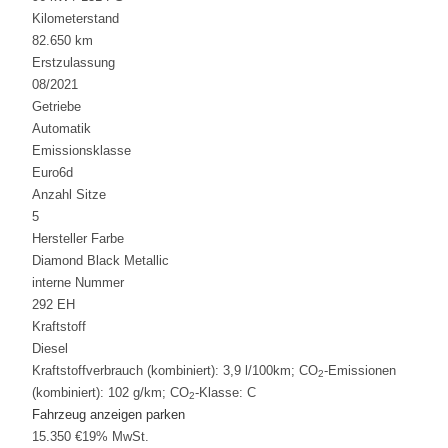
Kilometerstand
82.650 km
Erstzulassung
08/2021
Getriebe
Automatik
Emissionsklasse
Euro6d
Anzahl Sitze
5
Hersteller Farbe
Diamond Black Metallic
interne Nummer
292 EH
Kraftstoff
Diesel
Kraftstoffverbrauch (kombiniert):
3,9 l/100km
;
CO
-Emissionen
2
(kombiniert):
102 g/km
;
CO
-Klasse:
C
2
Fahrzeug anzeigen
parken
15.350 €
19% MwSt.