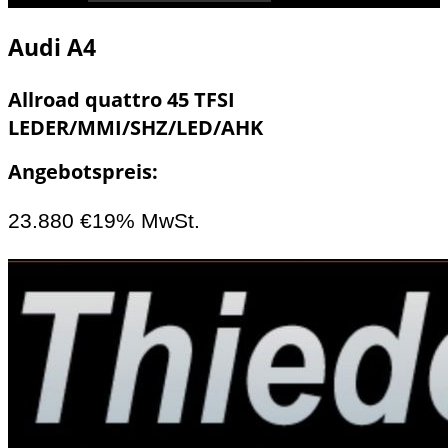
Audi
A4
Allroad quattro 45 TFSI
LEDER/MMI/SHZ/LED/AHK
Angebotspreis:
23.880 €
19% MwSt.