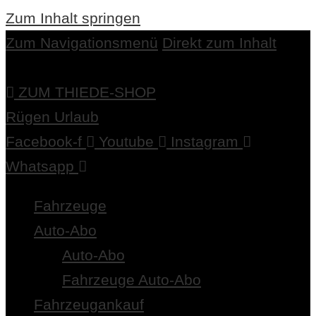
Zum Inhalt springen
Zum Navigationsmenü
Direkt zum Inhalt
ZUM THIEDE-SHOP
Rügen Urlaub
Facebook-f
Youtube
Instagram
Whatsapp
Fahrzeuge
Auto-Abo
Auto-Abo
Fahrzeuge Auto-Abo
Fahrzeugankauf