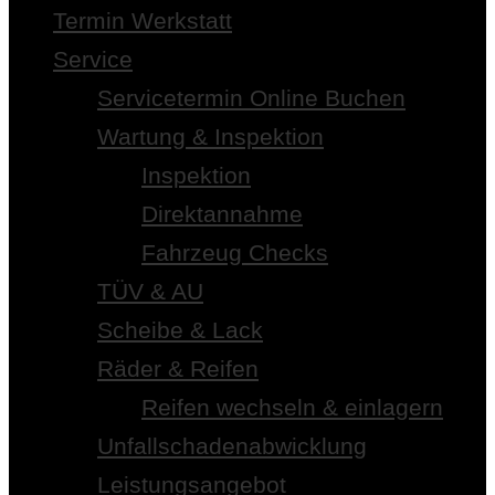
Termin Werkstatt
Service
Servicetermin Online Buchen
Wartung & Inspektion
Inspektion
Direktannahme
Fahrzeug Checks
TÜV & AU
Scheibe & Lack
Räder & Reifen
Reifen wechseln & einlagern
Unfallschadenabwicklung
Leistungsangebot