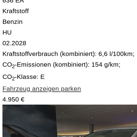
636 EA
Kraftstoff
Benzin
HU
02.2028
Kraftstoffverbrauch (kombiniert):
6,6 l/100km
;
CO
-Emissionen (kombiniert):
154 g/km
;
2
CO
-Klasse:
E
2
Fahrzeug anzeigen
parken
4.950 €