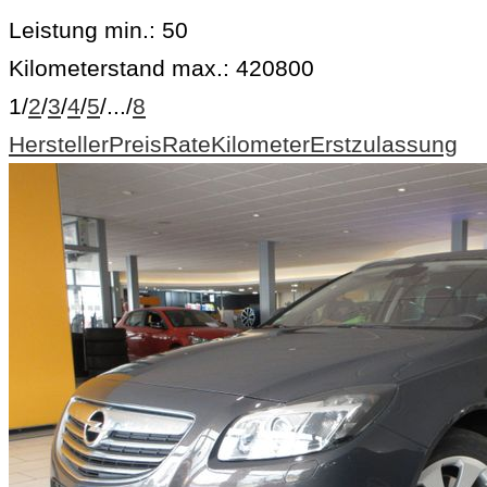
Leistung min.:
50
Kilometerstand max.:
420800
1
/
2
/
3
/
4
/
5
/
...
/
8
Hersteller
Preis
Rate
Kilometer
Erstzulassung