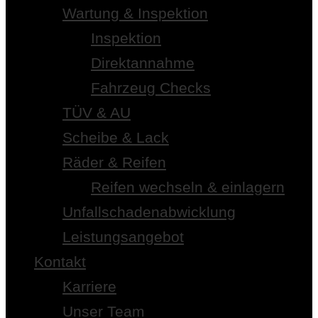
Wartung & Inspektion
Inspektion
Direktannahme
Fahrzeug Checks
TÜV & AU
Scheibe & Lack
Räder & Reifen
Reifen wechseln & einlagern
Unfallschadenabwicklung
Leistungsangebot
Kontakt
Karriere
Unser Team