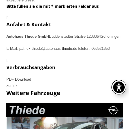
akzeptiere diese.
Bitte füllen sie die mit * markierten Felder aus
Anfahrt & Kontakt
Autohaus Thiede GmbH
Büddenstedter Straße 12
38364
Schöningen
E-Mail:
patrick.thiede@autohaus-thiede.de
Telefon:
053521853
Verbrauchsangaben
PDF Download
zurück
Weitere Fahrzeuge