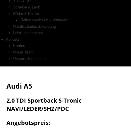
TÜV & AU
Scheibe & Lack
Räder & Reifen
Reifen wechseln & einlagern
Unfallschadenabwicklung
Leistungsangebot
Kontakt
Karriere
Unser Team
Unsere Geschichte
Audi
A5
2.0 TDI Sportback S-Tronic
NAVI/LEDER/SHZ/PDC
Angebotspreis: