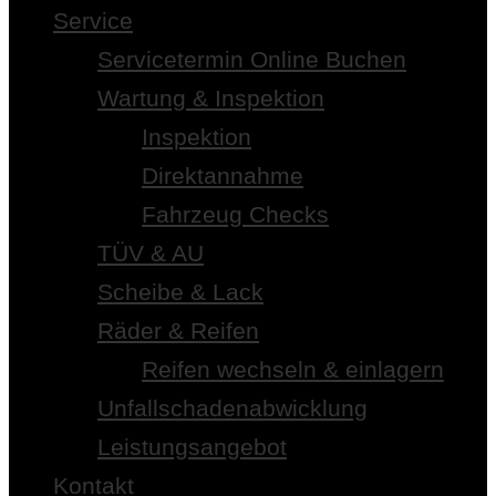
Service
Servicetermin Online Buchen
Wartung & Inspektion
Inspektion
Direktannahme
Fahrzeug Checks
TÜV & AU
Scheibe & Lack
Räder & Reifen
Reifen wechseln & einlagern
Unfallschadenabwicklung
Leistungsangebot
Kontakt