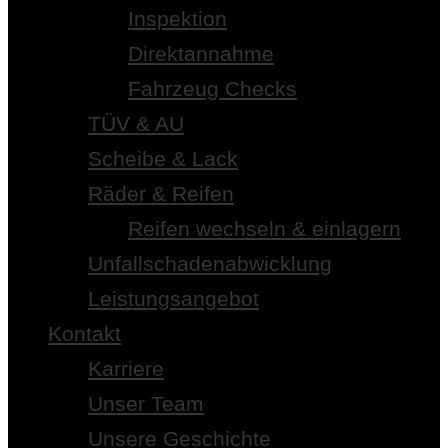
Inspektion
Direktannahme
Fahrzeug Checks
TÜV & AU
Scheibe & Lack
Räder & Reifen
Reifen wechseln & einlagern
Unfallschadenabwicklung
Leistungsangebot
Kontakt
Karriere
Unser Team
Unsere Geschichte