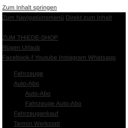
Zum Inhalt springen
Zum Navigationsmenü
Direkt zum Inhalt
ZUM THIEDE-SHOP
Rügen Urlaub
Facebook-f
Youtube
Instagram
Whatsapp
Fahrzeuge
Auto-Abo
Auto-Abo
Fahrzeuge Auto-Abo
Fahrzeugankauf
Termin Werkstatt