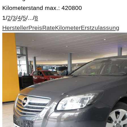
Kilometerstand max.:
420800
1
/
2
/
3
/
4
/
5
/
...
/
8
Hersteller
Preis
Rate
Kilometer
Erstzulassung