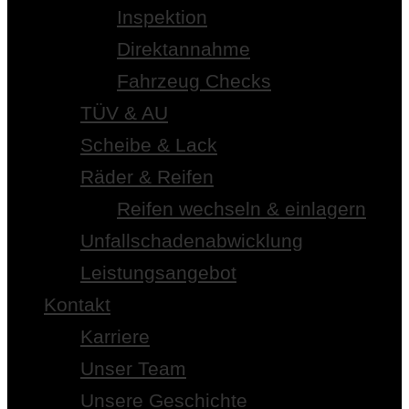
Inspektion
Direktannahme
Fahrzeug Checks
TÜV & AU
Scheibe & Lack
Räder & Reifen
Reifen wechseln & einlagern
Unfallschadenabwicklung
Leistungsangebot
Kontakt
Karriere
Unser Team
Unsere Geschichte