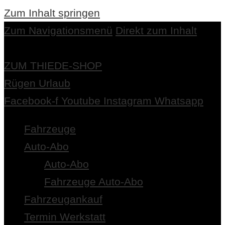
Zum Inhalt springen
Zum Navigationsmenü
Direkt zum Inhalt
ZUM THIEDE-SHOP
Rügen Urlaub
Facebook-f
Youtube
Instagram
Whatsapp
Fahrzeuge
Auto-Abo
Auto-Abo
Fahrzeuge Auto-Abo
Fahrzeugankauf
Termin Werkstatt