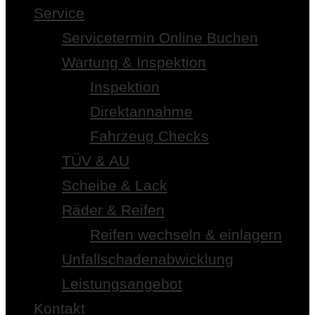
Service
Servicetermin Online Buchen
Wartung & Inspektion
Inspektion
Direktannahme
Fahrzeug Checks
TÜV & AU
Scheibe & Lack
Räder & Reifen
Reifen wechseln & einlagern
Unfallschadenabwicklung
Leistungsangebot
Kontakt