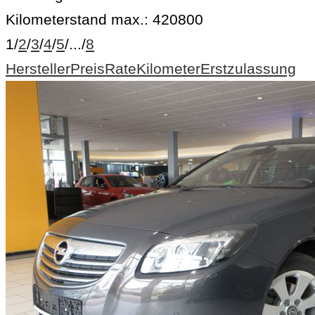
Kilometerstand max.:
420800
1
/
2
/
3
/
4
/
5
/
...
/
8
Hersteller
Preis
Rate
Kilometer
Erstzulassung