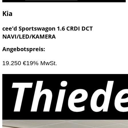
Kia
cee'd Sportswagon 1.6 CRDI DCT
NAVI/LED/KAMERA
Angebotspreis:
19.250 €
19% MwSt.