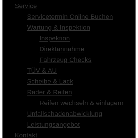
Service
Servicetermin Online Buchen
Wartung & Inspektion
Inspektion
Direktannahme
Fahrzeug Checks
TÜV & AU
Scheibe & Lack
Räder & Reifen
Reifen wechseln & einlagern
Unfallschadenabwicklung
Leistungsangebot
Kontakt