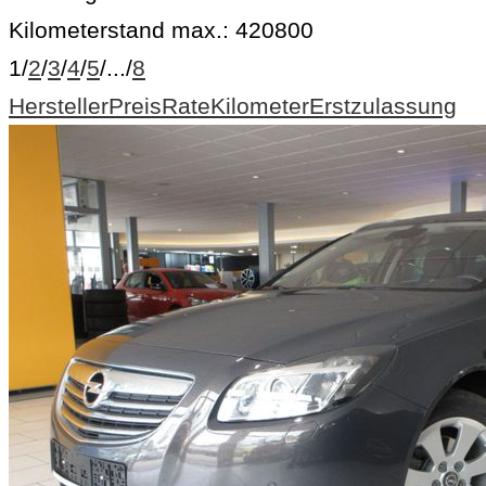
Kilometerstand max.:
420800
1
/
2
/
3
/
4
/
5
/
...
/
8
Hersteller
Preis
Rate
Kilometer
Erstzulassung