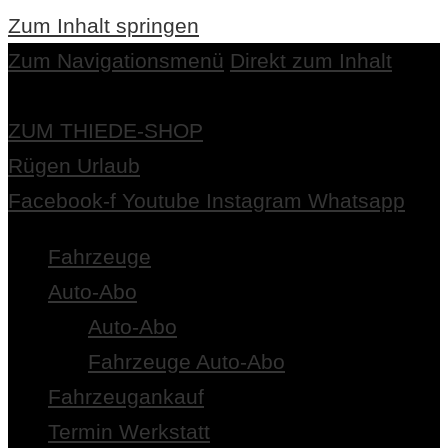
Zum Inhalt springen
Zum Navigationsmenü
Direkt zum Inhalt
ZUM THIEDE-SHOP
Rügen Urlaub
Facebook-f
Youtube
Instagram
Whatsapp
Fahrzeuge
Auto-Abo
Auto-Abo
Fahrzeuge Auto-Abo
Fahrzeugankauf
Termin Werkstatt