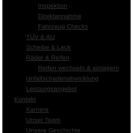
Inspektion
Direktannahme
Fahrzeug Checks
TÜV & AU
Scheibe & Lack
Räder & Reifen
Reifen wechseln & einlagern
Unfallschadenabwicklung
Leistungsangebot
Kontakt
Karriere
Unser Team
Unsere Geschichte