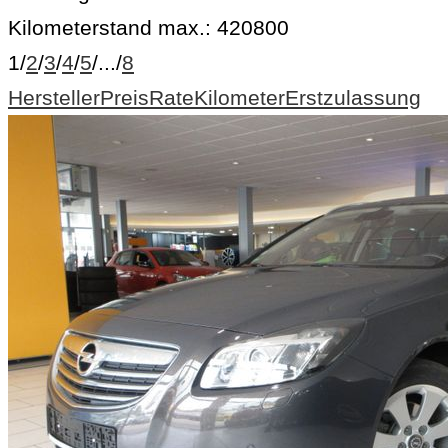
Kilometerstand max.:
420800
1
/
2
/
3
/
4
/
5
/
...
/
8
Hersteller
Preis
Rate
Kilometer
Erstzulassung