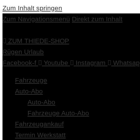
Zum Inhalt springen
Zum Navigationsmenü
Direkt zum Inhalt
ZUM THIEDE-SHOP
Rügen Urlaub
Facebook-f
Youtube
Instagram
Whatsap
Fahrzeuge
Auto-Abo
Auto-Abo
Fahrzeuge Auto-Abo
Fahrzeugankauf
Termin Werkstatt