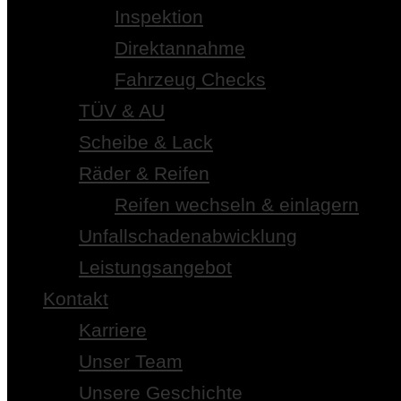
Inspektion
Direktannahme
Fahrzeug Checks
TÜV & AU
Scheibe & Lack
Räder & Reifen
Reifen wechseln & einlagern
Unfallschadenabwicklung
Leistungsangebot
Kontakt
Karriere
Unser Team
Unsere Geschichte