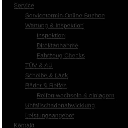
Service
Servicetermin Online Buchen
Wartung & Inspektion
Inspektion
Direktannahme
Fahrzeug Checks
TÜV & AU
Scheibe & Lack
Räder & Reifen
Reifen wechseln & einlagern
Unfallschadenabwicklung
Leistungsangebot
Kontakt