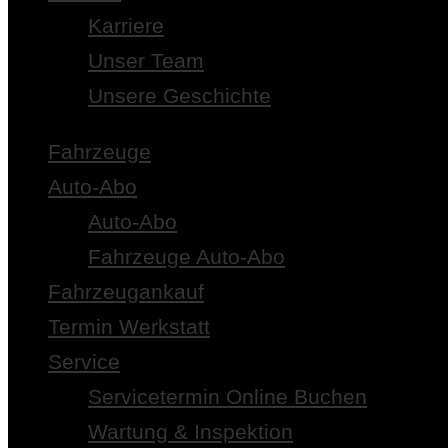
Karriere
Unser Team
Unsere Geschichte
Fahrzeuge
Auto-Abo
Auto-Abo
Fahrzeuge Auto-Abo
Fahrzeugankauf
Termin Werkstatt
Service
Servicetermin Online Buchen
Wartung & Inspektion