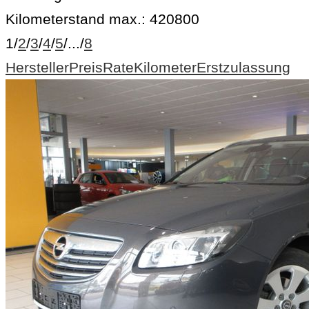
Kilometerstand max.:
420800
1
/
2
/
3
/
4
/
5
/
...
/
8
Hersteller
Preis
Rate
Kilometer
Erstzulassung