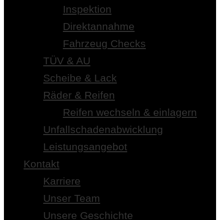
Inspektion
Direktannahme
Fahrzeug Checks
TÜV & AU
Scheibe & Lack
Räder & Reifen
Reifen wechseln & einlagern
Unfallschadenabwicklung
Leistungsangebot
Kontakt
Karriere
Unser Team
Unsere Geschichte