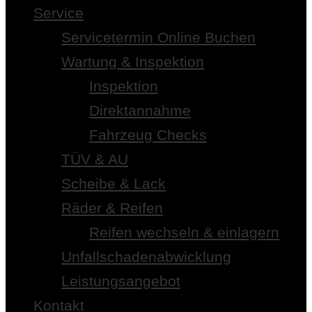
Service
Servicetermin Online Buchen
Wartung & Inspektion
Inspektion
Direktannahme
Fahrzeug Checks
TÜV & AU
Scheibe & Lack
Räder & Reifen
Reifen wechseln & einlagern
Unfallschadenabwicklung
Leistungsangebot
Kontakt