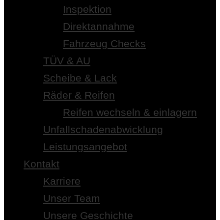
Inspektion
Direktannahme
Fahrzeug Checks
TÜV & AU
Scheibe & Lack
Räder & Reifen
Reifen wechseln & einlagern
Unfallschadenabwicklung
Leistungsangebot
Kontakt
Karriere
Unser Team
Unsere Geschichte