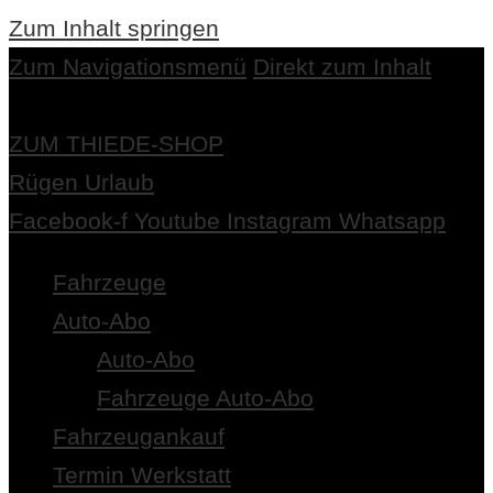
Zum Inhalt springen
Zum Navigationsmenü
Direkt zum Inhalt
ZUM THIEDE-SHOP
Rügen Urlaub
Facebook-f
Youtube
Instagram
Whatsapp
Fahrzeuge
Auto-Abo
Auto-Abo
Fahrzeuge Auto-Abo
Fahrzeugankauf
Termin Werkstatt