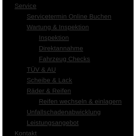
Service
Servicetermin Online Buchen
Wartung & Inspektion
Inspektion
Direktannahme
Fahrzeug Checks
TÜV & AU
Scheibe & Lack
Räder & Reifen
Reifen wechseln & einlagern
Unfallschadenabwicklung
Leistungsangebot
Kontakt