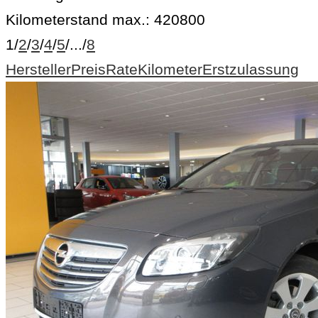
Kilometerstand max.:
420800
1
/
2
/
3
/
4
/
5
/
...
/
8
Hersteller
Preis
Rate
Kilometer
Erstzulassung