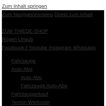
Zum Inhalt springen
Zum Navigationsmenü
Direkt zum Inhalt
ZUM THIEDE-SHOP
Rügen Urlaub
Facebook-f
Youtube
Instagram
Whatsapp
Fahrzeuge
Auto-Abo
Auto-Abo
Fahrzeuge Auto-Abo
Fahrzeugankauf
Termin Werkstatt