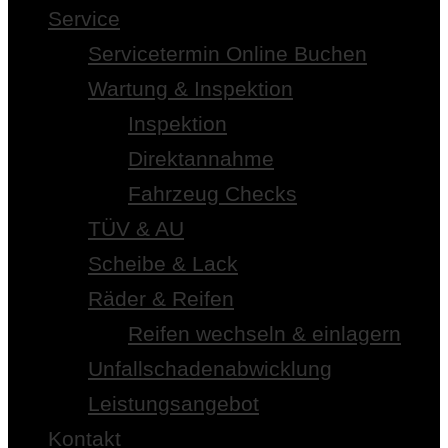
Service
Servicetermin Online Buchen
Wartung & Inspektion
Inspektion
Direktannahme
Fahrzeug Checks
TÜV & AU
Scheibe & Lack
Räder & Reifen
Reifen wechseln & einlagern
Unfallschadenabwicklung
Leistungsangebot
Kontakt