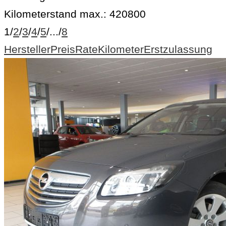
Kilometerstand max.:
420800
1
/
2
/
3
/
4
/
5
/
...
/
8
Hersteller
Preis
Rate
Kilometer
Erstzulassung