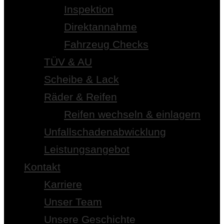
Inspektion
Direktannahme
Fahrzeug Checks
TÜV & AU
Scheibe & Lack
Räder & Reifen
Reifen wechseln & einlagern
Unfallschadenabwicklung
Leistungsangebot
Kontakt
Karriere
Unser Team
Unsere Geschichte