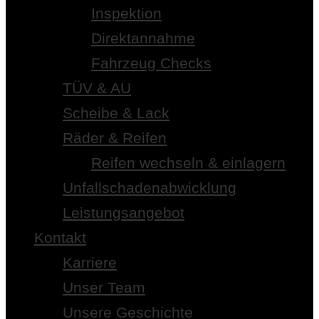
Inspektion
Direktannahme
Fahrzeug Checks
TÜV & AU
Scheibe & Lack
Räder & Reifen
Reifen wechseln & einlagern
Unfallschadenabwicklung
Leistungsangebot
Kontakt
Karriere
Unser Team
Unsere Geschichte