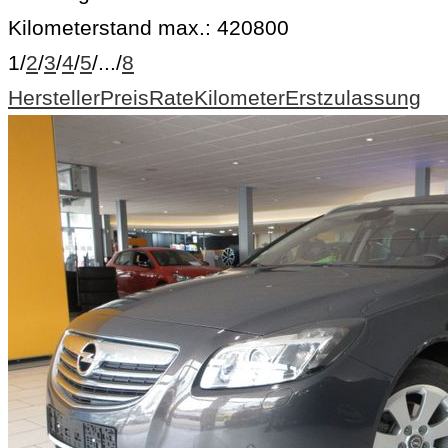
Kilometerstand max.:
420800
1
/
2
/
3
/
4
/
5
/
...
/
8
Hersteller
Preis
Rate
Kilometer
Erstzulassung