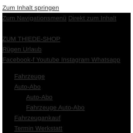
Zum Inhalt springen
Zum Navigationsmenü
Direkt zum Inhalt
ZUM THIEDE-SHOP
Rügen Urlaub
Facebook-f
Youtube
Instagram
Whatsapp
Fahrzeuge
Auto-Abo
Auto-Abo
Fahrzeuge Auto-Abo
Fahrzeugankauf
Termin Werkstatt