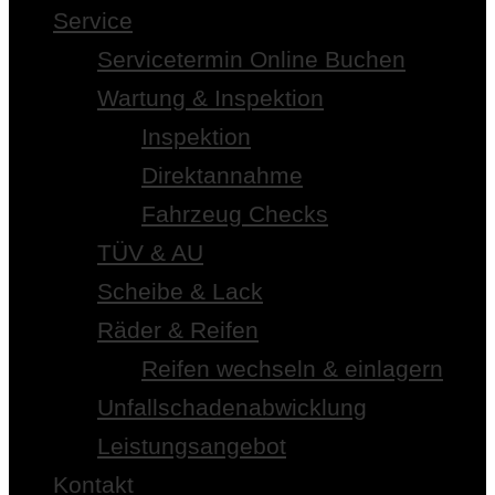
Service
Servicetermin Online Buchen
Wartung & Inspektion
Inspektion
Direktannahme
Fahrzeug Checks
TÜV & AU
Scheibe & Lack
Räder & Reifen
Reifen wechseln & einlagern
Unfallschadenabwicklung
Leistungsangebot
Kontakt