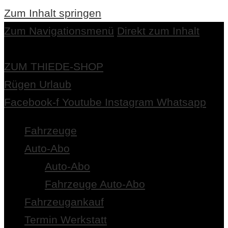
Zum Inhalt springen
Zum Navigationsmenü
Direkt zum Inhalt
ZUM THIEDE-SHOP
Rügen Urlaub
Facebook-f
Youtube
Instagram
Whatsapp
Fahrzeuge
Auto-Abo
Auto-Abo
Fahrzeuge Auto-Abo
Fahrzeugankauf
Termin Werkstatt