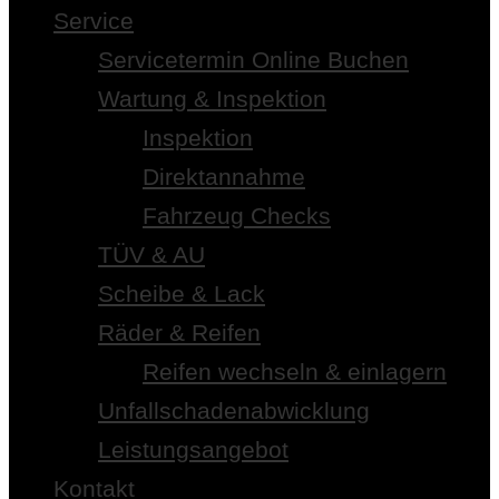
Service
Servicetermin Online Buchen
Wartung & Inspektion
Inspektion
Direktannahme
Fahrzeug Checks
TÜV & AU
Scheibe & Lack
Räder & Reifen
Reifen wechseln & einlagern
Unfallschadenabwicklung
Leistungsangebot
Kontakt