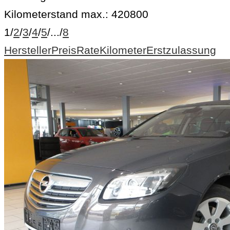
Kilometerstand max.:
420800
1
/
2
/
3
/
4
/
5
/
...
/
8
Hersteller
Preis
Rate
Kilometer
Erstzulassung