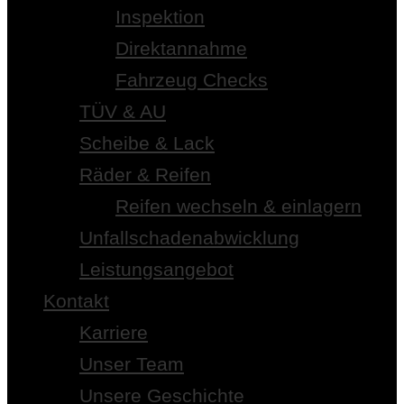
Inspektion
Direktannahme
Fahrzeug Checks
TÜV & AU
Scheibe & Lack
Räder & Reifen
Reifen wechseln & einlagern
Unfallschadenabwicklung
Leistungsangebot
Kontakt
Karriere
Unser Team
Unsere Geschichte