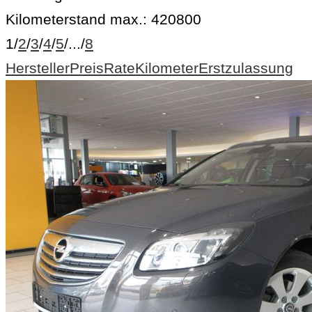
Kilometerstand max.:
420800
1
/
2
/
3
/
4
/
5
/
...
/
8
Hersteller
Preis
Rate
Kilometer
Erstzulassung