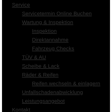
Service
Servicetermin Online Buchen
Wartung & Inspektion
Inspektion
Direktannahme
Fahrzeug Checks
TÜV & AU
Scheibe & Lack
Räder & Reifen
Reifen wechseln & einlagern
Unfallschadenabwicklung
Leistungsangebot
Kontakt