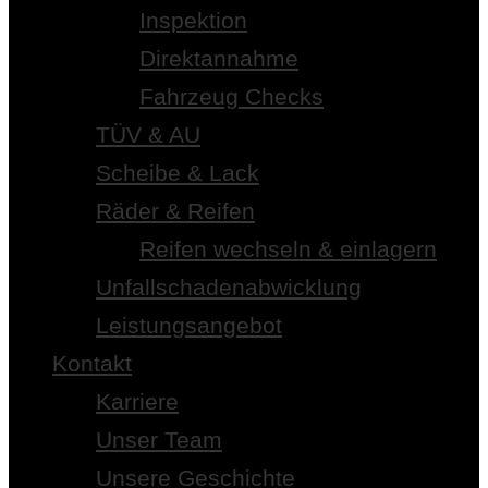
Inspektion
Direktannahme
Fahrzeug Checks
TÜV & AU
Scheibe & Lack
Räder & Reifen
Reifen wechseln & einlagern
Unfallschadenabwicklung
Leistungsangebot
Kontakt
Karriere
Unser Team
Unsere Geschichte