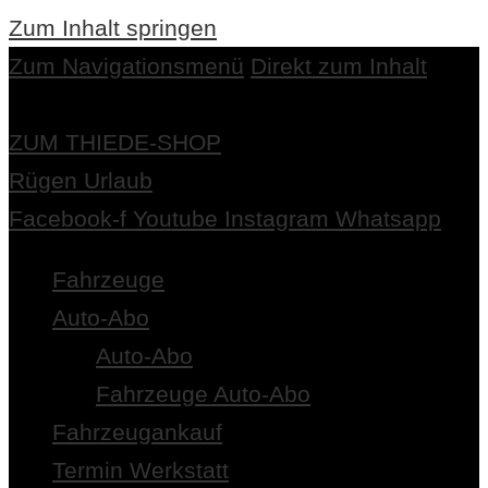
Zum Inhalt springen
Zum Navigationsmenü
Direkt zum Inhalt
ZUM THIEDE-SHOP
Rügen Urlaub
Facebook-f
Youtube
Instagram
Whatsapp
Fahrzeuge
Auto-Abo
Auto-Abo
Fahrzeuge Auto-Abo
Fahrzeugankauf
Termin Werkstatt