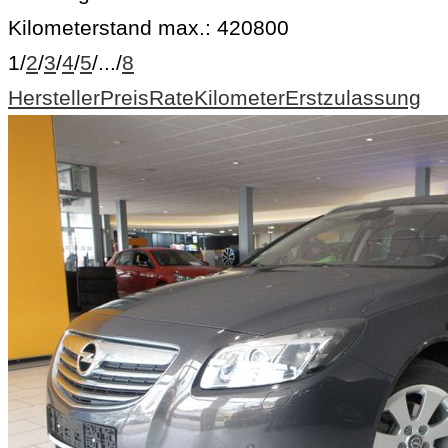
Kilometerstand max.:
420800
1
/
2
/
3
/
4
/
5
/
...
/
8
Hersteller
Preis
Rate
Kilometer
Erstzulassung