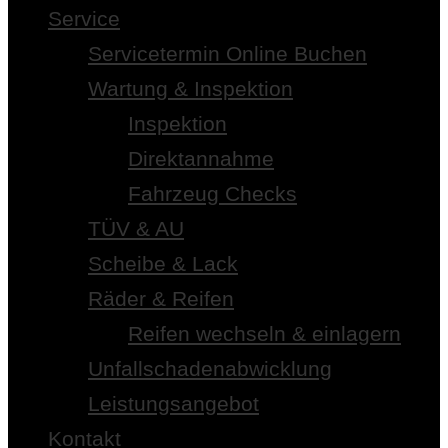
Service
Servicetermin Online Buchen
Wartung & Inspektion
Inspektion
Direktannahme
Fahrzeug Checks
TÜV & AU
Scheibe & Lack
Räder & Reifen
Reifen wechseln & einlagern
Unfallschadenabwicklung
Leistungsangebot
Kontakt