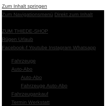
Zum Inhalt springen
Zum Navigationsmenü
Direkt zum Inhalt
ZUM THIEDE-SHOP
Rügen Urlaub
Facebook-f
Youtube
Instagram
Whatsapp
Fahrzeuge
Auto-Abo
Auto-Abo
Fahrzeuge Auto-Abo
Fahrzeugankauf
Termin Werkstatt