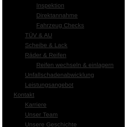
Inspektion
Direktannahme
Fahrzeug Checks
TÜV & AU
Scheibe & Lack
Räder & Reifen
Reifen wechseln & einlagern
Unfallschadenabwicklung
Leistungsangebot
Kontakt
Karriere
Unser Team
Unsere Geschichte