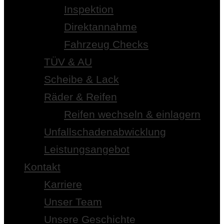
Inspektion
Direktannahme
Fahrzeug Checks
TÜV & AU
Scheibe & Lack
Räder & Reifen
Reifen wechseln & einlagern
Unfallschadenabwicklung
Leistungsangebot
Kontakt
Karriere
Unser Team
Unsere Geschichte