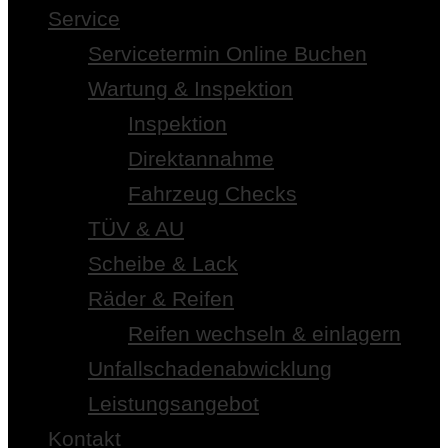
Service
Servicetermin Online Buchen
Wartung & Inspektion
Inspektion
Direktannahme
Fahrzeug Checks
TÜV & AU
Scheibe & Lack
Räder & Reifen
Reifen wechseln & einlagern
Unfallschadenabwicklung
Leistungsangebot
Kontakt