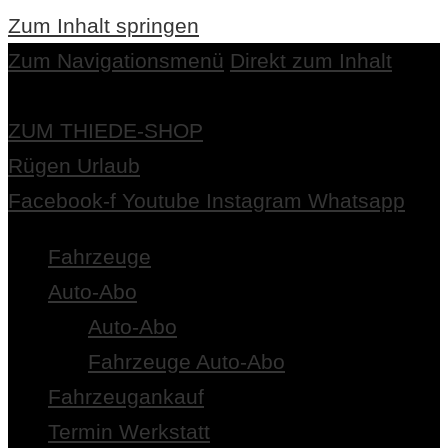
Zum Inhalt springen
Zum Navigationsmenü
Direkt zum Inhalt
ZUM THIEDE-SHOP
Rügen Urlaub
Facebook-f
Youtube
Instagram
Whatsapp
Fahrzeuge
Auto-Abo
Auto-Abo
Fahrzeuge Auto-Abo
Fahrzeugankauf
Termin Werkstatt