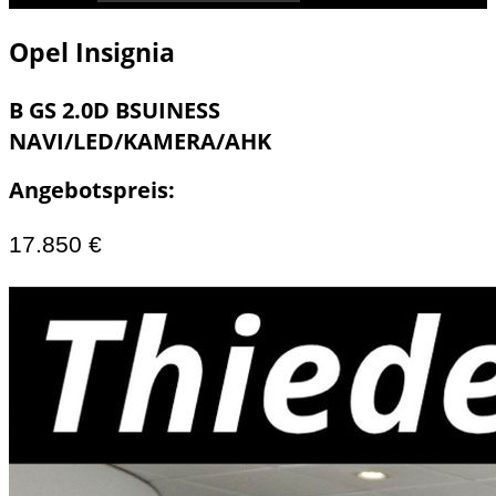
Opel
Insignia
B GS 2.0D BSUINESS
NAVI/LED/KAMERA/AHK
Angebotspreis:
17.850 €