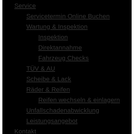
Service
Servicetermin Online Buchen
Wartung & Inspektion
Inspektion
Direktannahme
Fahrzeug Checks
TÜV & AU
Scheibe & Lack
Räder & Reifen
Reifen wechseln & einlagern
Unfallschadenabwicklung
Leistungsangebot
Kontakt