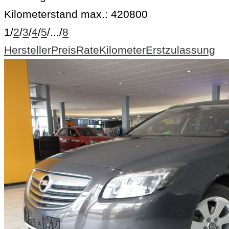
Kilometerstand max.:
420800
1
/
2
/
3
/
4
/
5
/
...
/
8
Hersteller
Preis
Rate
Kilometer
Erstzulassung