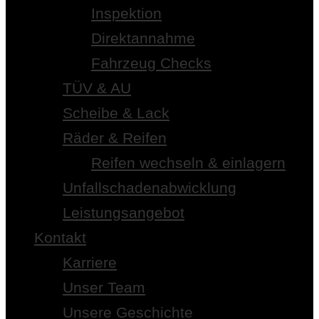
Inspektion
Direktannahme
Fahrzeug Checks
TÜV & AU
Scheibe & Lack
Räder & Reifen
Reifen wechseln & einlagern
Unfallschadenabwicklung
Leistungsangebot
Kontakt
Karriere
Unser Team
Unsere Geschichte