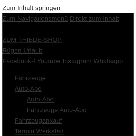
Zum Inhalt springen
Zum Navigationsmenü
Direkt zum Inhalt
ZUM THIEDE-SHOP
Rügen Urlaub
Facebook-f
Youtube
Instagram
Whatsapp
Fahrzeuge
Auto-Abo
Auto-Abo
Fahrzeuge Auto-Abo
Fahrzeugankauf
Termin Werkstatt