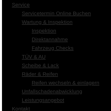
Service
Servicetermin Online Buchen
Wartung & Inspektion
Inspektion
Direktannahme
Fahrzeug Checks
TÜV & AU
Scheibe & Lack
Räder & Reifen
Reifen wechseln & einlagern
Unfallschadenabwicklung
Leistungsangebot
Kontakt