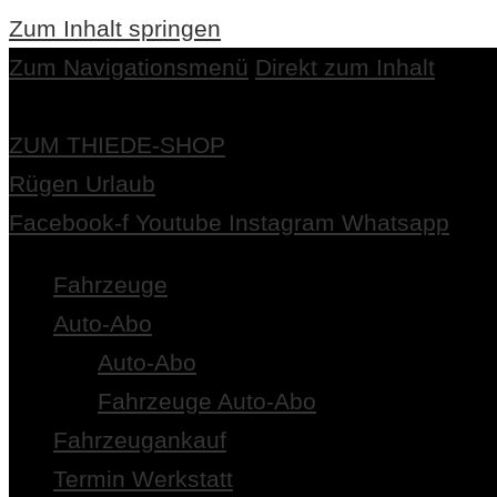
Zum Inhalt springen
Zum Navigationsmenü
Direkt zum Inhalt
ZUM THIEDE-SHOP
Rügen Urlaub
Facebook-f
Youtube
Instagram
Whatsapp
Fahrzeuge
Auto-Abo
Auto-Abo
Fahrzeuge Auto-Abo
Fahrzeugankauf
Termin Werkstatt