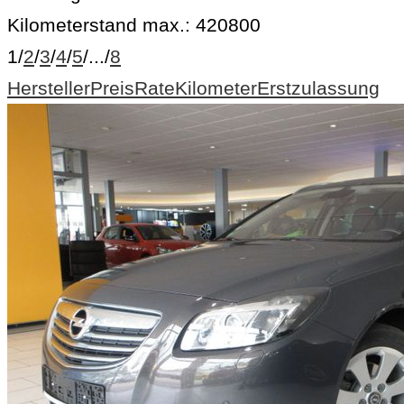
Kilometerstand max.:
420800
1
/
2
/
3
/
4
/
5
/
...
/
8
Hersteller
Preis
Rate
Kilometer
Erstzulassung