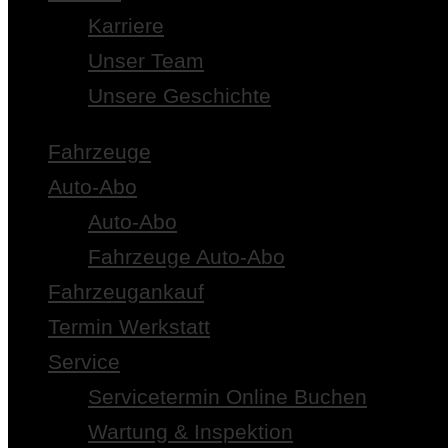
Karriere
Unser Team
Unsere Geschichte
Fahrzeuge
Auto-Abo
Auto-Abo
Fahrzeuge Auto-Abo
Fahrzeugankauf
Termin Werkstatt
Service
Servicetermin Online Buchen
Wartung & Inspektion