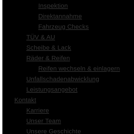
Inspektion
Direktannahme
Fahrzeug Checks
TÜV & AU
Scheibe & Lack
Räder & Reifen
Reifen wechseln & einlagern
Unfallschadenabwicklung
Leistungsangebot
Kontakt
Karriere
Unser Team
Unsere Geschichte