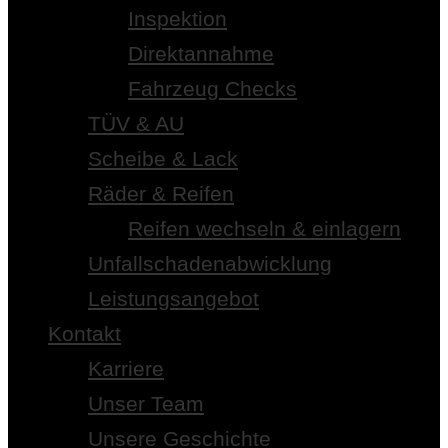
Inspektion
Direktannahme
Fahrzeug Checks
TÜV & AU
Scheibe & Lack
Räder & Reifen
Reifen wechseln & einlagern
Unfallschadenabwicklung
Leistungsangebot
Kontakt
Karriere
Unser Team
Unsere Geschichte