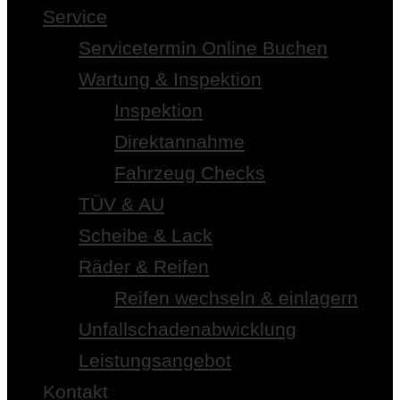
Service
Servicetermin Online Buchen
Wartung & Inspektion
Inspektion
Direktannahme
Fahrzeug Checks
TÜV & AU
Scheibe & Lack
Räder & Reifen
Reifen wechseln & einlagern
Unfallschadenabwicklung
Leistungsangebot
Kontakt