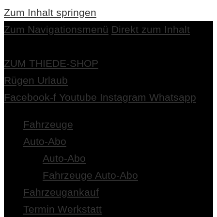
Zum Inhalt springen
Zum Navigationsmenü
Direkt zum Inhalt
ZUM THIEDE-SHOP
Rügen Urlaub
Facebook-f
Youtube
Instagram
Whatsapp
Fahrzeuge
Auto-Abo
Auto-Abo
Fahrzeuge Auto-Abo
Fahrzeugankauf
Termin Werkstatt