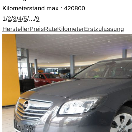
Kilometerstand max.:
420800
1
/
2
/
3
/
4
/
5
/
...
/
9
Hersteller
Preis
Rate
Kilometer
Erstzulassung