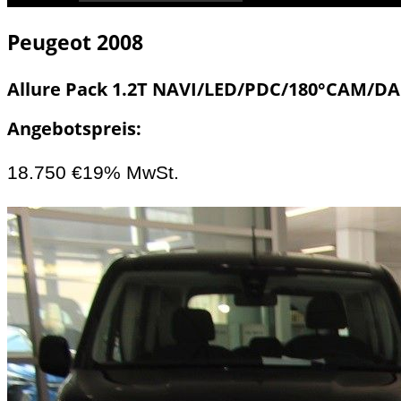
Peugeot
2008
Allure Pack 1.2T NAVI/LED/PDC/180°CAM/DA
Angebotspreis:
18.750 €
19% MwSt.