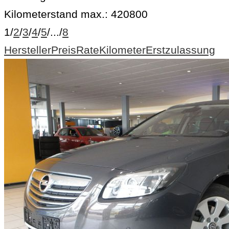
Kilometerstand max.:
420800
1
/
2
/
3
/
4
/
5
/
...
/
8
Hersteller
Preis
Rate
Kilometer
Erstzulassung