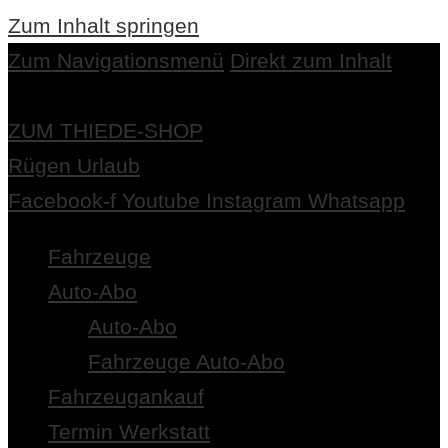
Zum Inhalt springen
Zum Navigationsmenü
Direkt zum Inhalt
ZUM THIEDE-SHOP
Rügen Urlaub
Facebook-f
Youtube
Instagram
Whatsapp
Fahrzeuge
Auto-Abo
Auto-Abo
Fahrzeuge Auto-Abo
Fahrzeugankauf
Termin Werkstatt