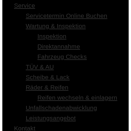
Service
Servicetermin Online Buchen
Wartung & Inspektion
Inspektion
Direktannahme
Fahrzeug Checks
TÜV & AU
Scheibe & Lack
Räder & Reifen
Reifen wechseln & einlagern
Unfallschadenabwicklung
Leistungsangebot
Kontakt