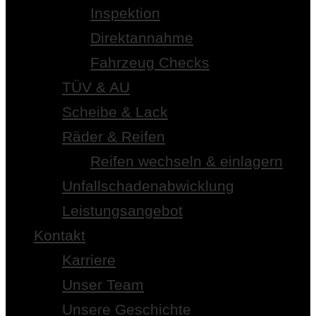
Inspektion
Direktannahme
Fahrzeug Checks
TÜV & AU
Scheibe & Lack
Räder & Reifen
Reifen wechseln & einlagern
Unfallschadenabwicklung
Leistungsangebot
Kontakt
Karriere
Unser Team
Unsere Geschichte