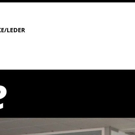
E/LEDER