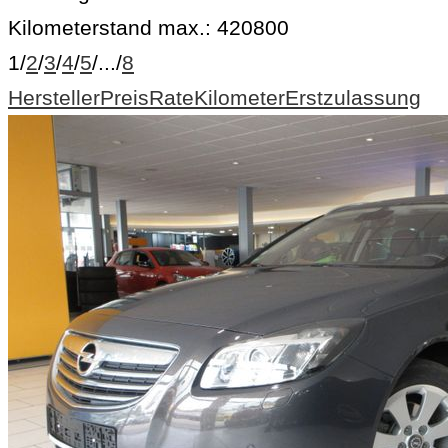
Kilometerstand max.:
420800
1
/
2
/
3
/
4
/
5
/
...
/
8
Hersteller
Preis
Rate
Kilometer
Erstzulassung