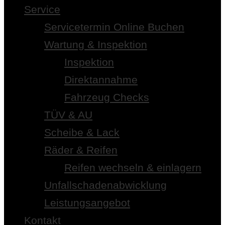
Service
Servicetermin Online Buchen
Wartung & Inspektion
Inspektion
Direktannahme
Fahrzeug Checks
TÜV & AU
Scheibe & Lack
Räder & Reifen
Reifen wechseln & einlagern
Unfallschadenabwicklung
Leistungsangebot
Kontakt