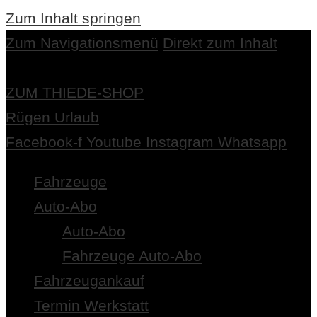
Zum Inhalt springen
Zum Navigationsmenü
Direkt zum Inhalt
ZUM THIEDE-SHOP
Rügen Urlaub
Facebook-f
Youtube
Instagram
Whatsapp
Fahrzeuge
Auto-Abo
Auto-Abo
Fahrzeuge Auto-Abo
Fahrzeugankauf
Termin Werkstatt