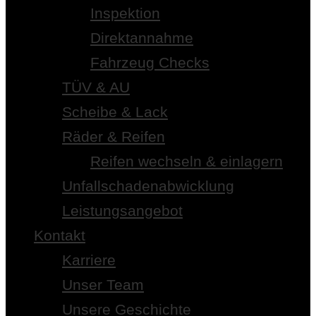
Inspektion
Direktannahme
Fahrzeug Checks
TÜV & AU
Scheibe & Lack
Räder & Reifen
Reifen wechseln & einlagern
Unfallschadenabwicklung
Leistungsangebot
Kontakt
Karriere
Unser Team
Unsere Geschichte