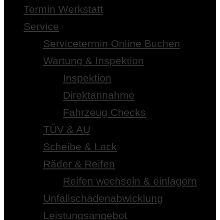
Termin Werkstatt
Service
Servicetermin Online Buchen
Wartung & Inspektion
Inspektion
Direktannahme
Fahrzeug Checks
TÜV & AU
Scheibe & Lack
Räder & Reifen
Reifen wechseln & einlagern
Unfallschadenabwicklung
Leistungsangebot