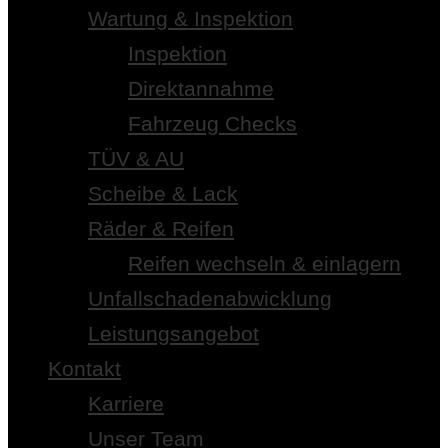
Wartung & Inspektion
Inspektion
Direktannahme
Fahrzeug Checks
TÜV & AU
Scheibe & Lack
Räder & Reifen
Reifen wechseln & einlagern
Unfallschadenabwicklung
Leistungsangebot
Kontakt
Karriere
Unser Team