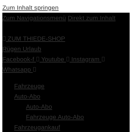
Zum Inhalt springen
Zum Navigationsmenü
Direkt zum Inhalt
ZUM THIEDE-SHOP
Rügen Urlaub
Facebook-f
Youtube
Instagram
Whatsapp
Fahrzeuge
Auto-Abo
Auto-Abo
Fahrzeuge Auto-Abo
Fahrzeugankauf