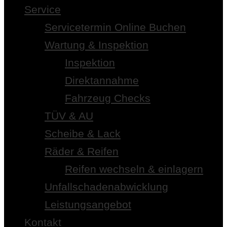
Service
Servicetermin Online Buchen
Wartung & Inspektion
Inspektion
Direktannahme
Fahrzeug Checks
TÜV & AU
Scheibe & Lack
Räder & Reifen
Reifen wechseln & einlagern
Unfallschadenabwicklung
Leistungsangebot
Kontakt