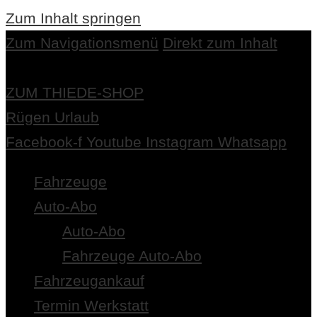
Zum Inhalt springen
Zum Navigationsmenü
Direkt zum Inhalt
ZUM THIEDE-SHOP
Rügen Urlaub
Facebook-f
Youtube
Instagram
Whatsapp
Fahrzeuge
Auto-Abo
Auto-Abo
Fahrzeuge Auto-Abo
Fahrzeugankauf
Termin Werkstatt