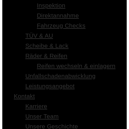
Inspektion
Direktannahme
Fahrzeug Checks
TÜV & AU
Scheibe & Lack
Räder & Reifen
Reifen wechseln & einlagern
Unfallschadenabwicklung
Leistungsangebot
Kontakt
Karriere
Unser Team
Unsere Geschichte