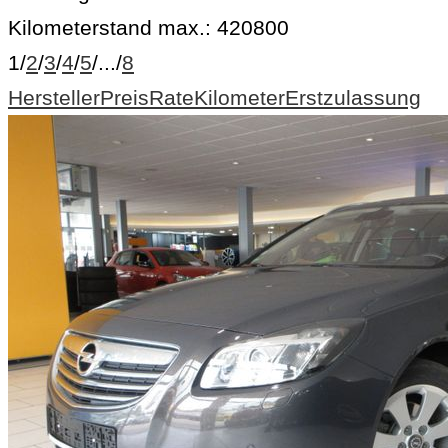
Kilometerstand max.:
420800
1
/
2
/
3
/
4
/
5
/
...
/
8
Hersteller
Preis
Rate
Kilometer
Erstzulassung