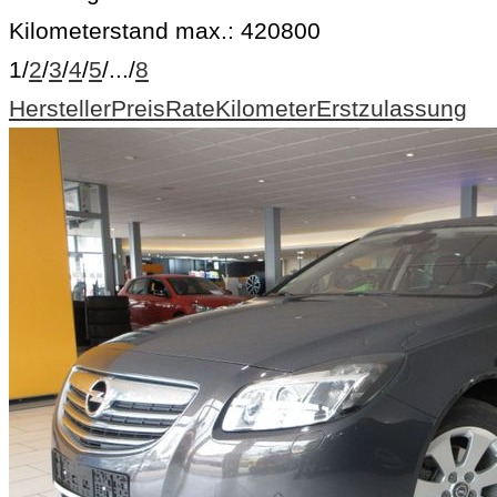
Kilometerstand max.:
420800
1
/
2
/
3
/
4
/
5
/
...
/
8
Hersteller
Preis
Rate
Kilometer
Erstzulassung