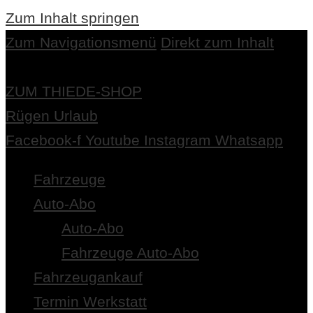
Zum Inhalt springen
Zum Navigationsmenü
Direkt zum Inhalt
ZUM THIEDE-SHOP
Rügen Urlaub
Facebook-f
Youtube
Instagram
Whatsapp
Fahrzeuge
Auto-Abo
Auto-Abo
Fahrzeuge Auto-Abo
Fahrzeugankauf
Termin Werkstatt