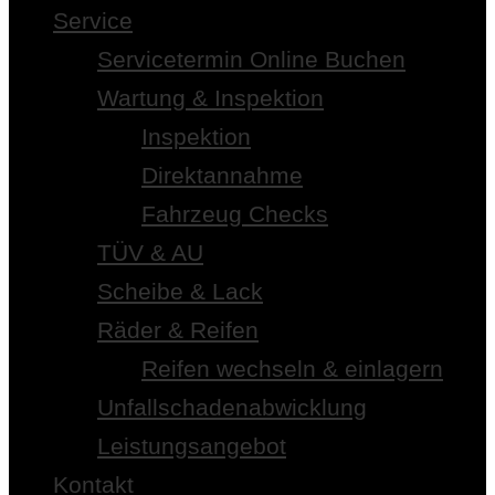
Service
Servicetermin Online Buchen
Wartung & Inspektion
Inspektion
Direktannahme
Fahrzeug Checks
TÜV & AU
Scheibe & Lack
Räder & Reifen
Reifen wechseln & einlagern
Unfallschadenabwicklung
Leistungsangebot
Kontakt