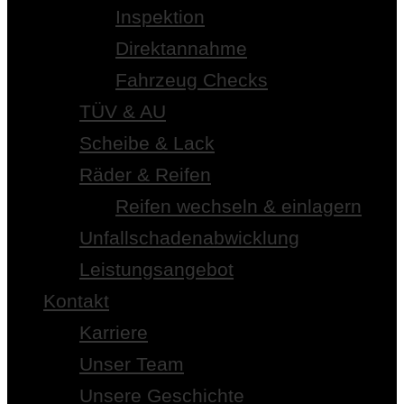
Inspektion
Direktannahme
Fahrzeug Checks
TÜV & AU
Scheibe & Lack
Räder & Reifen
Reifen wechseln & einlagern
Unfallschadenabwicklung
Leistungsangebot
Kontakt
Karriere
Unser Team
Unsere Geschichte